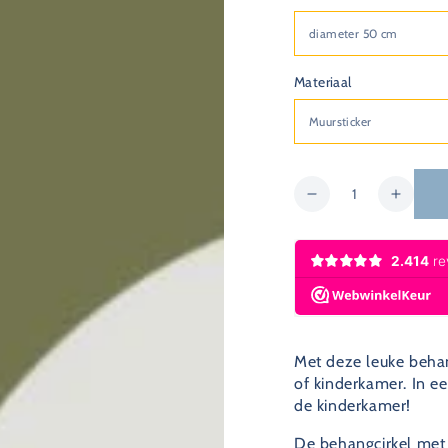
Materiaal
Hoeveelheid
Hoeveelheid
Verho
verlagen
de
voor
hoevee
Behangcirkel
voor
kinderkamer
Behang
-
kinde
kiepwagen
-
oker
kiepw
Met deze leuke behan
oker
of kinderkamer. In e
de kinderkamer!
De behangcirkel met 