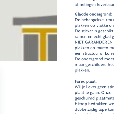
afmetingen leverbaar
Gladde ondergrond:
De behangcirkel (muu
plakken op vlakke o
De sticker is geschi
ramen en echt glad g
NIET GARANDEREN dat
plakken op muren met
een structuur of korre
De ondergrond moet g
muur geschilderd he
plakken.
Forex plaat:
Wil je liever geen st
plaat te gaan. Onze f
geschuimd plaatmateri
Hierop bedrukken we 
dubbelzijdig tape kun