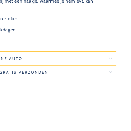
 bij met een haakje, waarmee je hem evt. kan
n - oker
erkdagen
INE AUTO
 GRATIS VERZONDEN