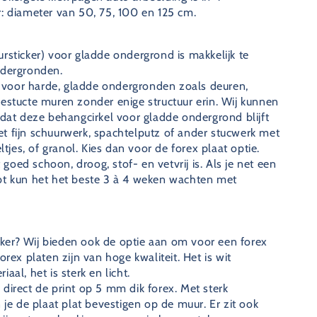
: diameter van 50, 75, 100 en 125 cm.
rsticker) voor gladde ondergrond is makkelijk te
ndergronden.
kt voor harde, gladde ondergronden zoals deuren,
estucte muren zonder enige structuur erin. Wij kunnen
 deze behangcirkel voor gladde ondergrond blijft
 fijn schuurwerk, spachtelputz of ander stucwerk met
ltjes, of granol. Kies dan voor de forex plaat optie.
oed schoon, droog, stof- en vetvrij is. Als je net een
bt kun het het beste 3 à 4 weken wachten met
icker? Wij bieden ook de optie aan om voor een forex
orex platen zijn van hoge kwaliteit. Het is wit
aal, het is sterk en licht.
direct de print op 5 mm dik forex. Met sterk
 je de plaat plat bevestigen op de muur. Er zit ook