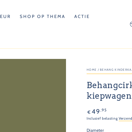
LEUR
SHOP OP THEMA
ACTIE
L
HOME
/
BEHANG KINDERK
Behangcir
kiepwagen
Normale
,95
49
€
prijs
Inclusief belasting
Verzen
Diameter