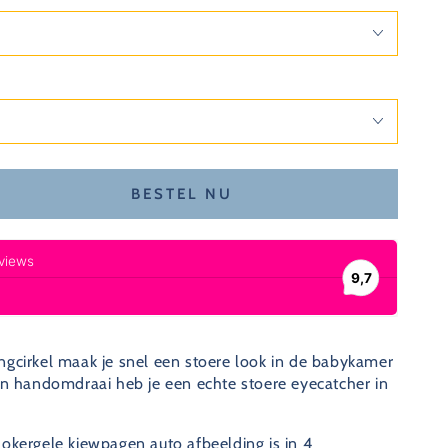
BESTEL NU
og
lheid
cirkel
rkamer
agen
gcirkel maak je snel een stoere look in de babykamer
en handomdraai heb je een echte stoere eyecatcher in
okergele kiewpagen auto afbeelding is in 4