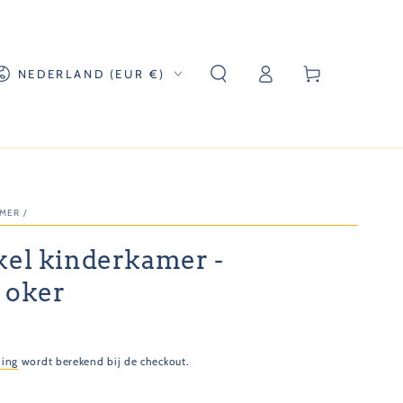
Log
and/regio
Winkelwagen
NEDERLAND (EUR €)
in
AMER
/
kel kinderkamer -
 oker
ding
wordt berekend bij de checkout.