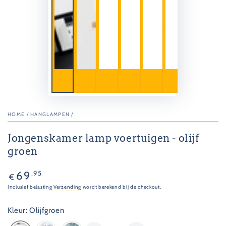
HOME
/
HANGLAMPEN
/
Jongenskamer lamp voertuigen - olijf
groen
Normale
,95
69
€
prijs
Inclusief belasting
Verzending
wordt berekend bij de checkout.
Kleur: Olijfgroen