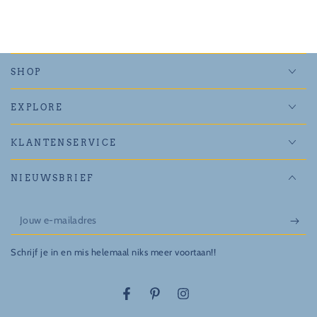
SHOP
EXPLORE
KLANTENSERVICE
NIEUWSBRIEF
Jouw
e-
Schrijf je in en mis helemaal niks meer voortaan!!
mailadres
Facebook
Pinterest
Instagram