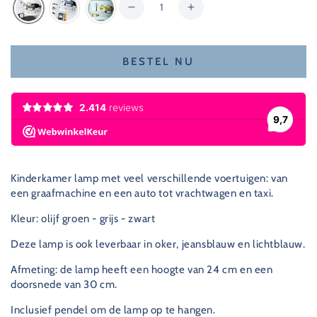
Hoeveelheid
Hoeveelheid
Verhoog
verlagen
de
voor
hoeveelheid
Jongenskamer
voor
BESTEL NU
lamp
Jongenskamer
voertuigen
lamp
-
voertuigen
olijf
-
groen
olijf
groen
Kinderkamer lamp met veel verschillende voertuigen: van
een graafmachine en een auto tot vrachtwagen en taxi.
Kleur: olijf groen - grijs - zwart
Deze lamp is ook leverbaar in oker, jeansblauw en lichtblauw.
Afmeting: de lamp heeft een hoogte van 24 cm en een
doorsnede van 30 cm.
Inclusief pendel om de lamp op te hangen.