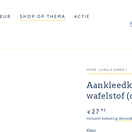
LEUR
SHOP OP THEMA
ACTIE
L
HOME
/
JUNGLE KAMER
/
Aankleedk
wafelstof 
Normale
,95
27
€
prijs
Inclusief belasting
Verzen
Kleur