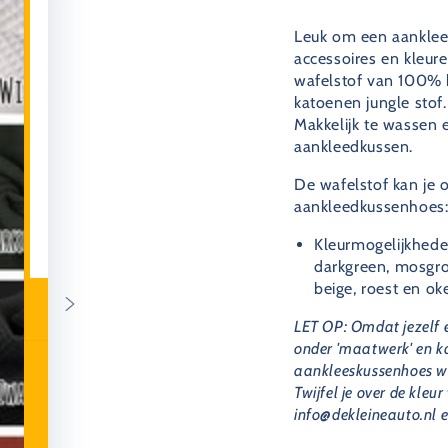
Leuk om een aanklee
accessoires en kleur
wafelstof van 100% 
katoenen jungle stof.
Makkelijk te wassen 
aankleedkussen.
De wafelstof kan je o
aankleedkussenhoes
Kleurmogelijkhede
darkgreen, mosgroe
beige, roest en oke
LET OP: Omdat jezelf e
onder 'maatwerk' en k
aankleeskussenhoes wor
Twijfel je over de kle
info@dekleineauto.nl e