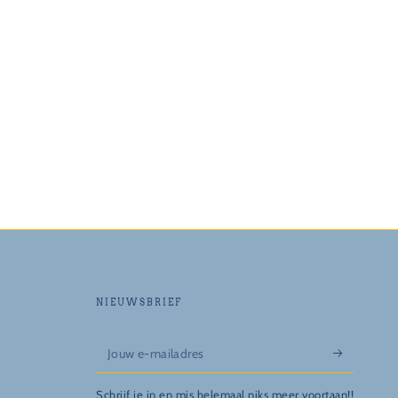
NIEUWSBRIEF
Jouw
e-
Schrijf je in en mis helemaal niks meer voortaan!!