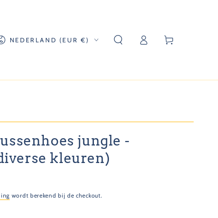
Log
and/regio
Winkelwagen
NEDERLAND (EUR €)
in
ussenhoes jungle -
(diverse kleuren)
ding
wordt berekend bij de checkout.