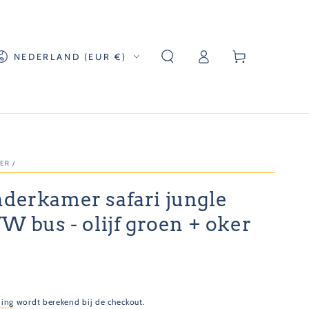
Log
and/regio
Winkelwagen
NEDERLAND (EUR €)
in
MER
/
derkamer safari jungle
VW bus - olijf groen + oker
ding
wordt berekend bij de checkout.