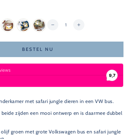
Hoeveelheid
Hoeveelheid
Verhoog
verlagen
de
voor
hoeveelheid
Kussen
voor
BESTEL NU
kinderkamer
Kussen
safari
kinderkamer
jungle
safari
dieren
jungle
in
dieren
VW
in
bus
VW
-
bus
inderkamer met safari jungle dieren in een VW bus.
olijf
-
groen
olijf
n beide zijden een mooi ontwerp en is daarmee dubbel
+
groen
oker
+
geel
oker
 olijf groen met grote Volkswagen bus en safari jungle
geel
an.