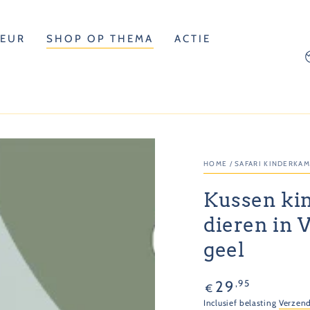
LEUR
SHOP OP THEMA
ACTIE
L
HOME
/
SAFARI KINDERKA
Kussen kin
dieren in 
geel
Normale
,95
29
€
prijs
Inclusief belasting
Verzen