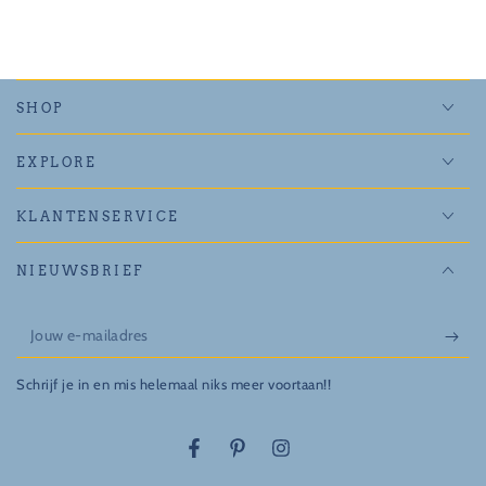
SHOP
EXPLORE
KLANTENSERVICE
NIEUWSBRIEF
Jouw
e-
Schrijf je in en mis helemaal niks meer voortaan!!
mailadres
Facebook
Pinterest
Instagram