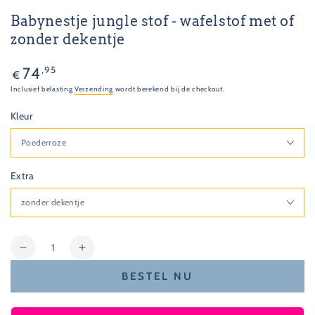
Babynestje jungle stof - wafelstof met of
zonder dekentje
Normale
,95
74
€
prijs
Inclusief belasting
Verzending
wordt berekend bij de checkout.
Kleur
Extra
Hoeveelheid
Hoeveelheid
Verhoog
verlagen
de
BESTEL NU
voor
hoeveelheid
Babynestje
voor
jungle
Babynestje