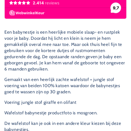
stof
jungle
-
stof
wafelstof
-
met
wafelstof
of
met
Een babynestje is een heerlijke mobiele slaap- en rustplek
zonder
of
voor je baby. Doordat hij licht en klein is neem je hem
dekentje
zonder
gemakkelijk overal mee naar toe. Maar ook thuis heel fijn te
dekentje
gebruiken voor de kortere dutjes of rustmomenten
gedurende de dag. De opstaande randen geven je baby een
geborgen gevoel. Je kan hem vanaf de geboorte tot ongeveer
6 maanden gebruiken.
Gemaakt van een heerlijk zachte wafelstof + jungle stof
voering van beiden 100% katoen waardoor de babynestjes
goed te wassen zijn op 30 graden.
Voering: jungle stof giraffe en olifant
Wafelstof babynestje productfoto is mosgroen.
De wafelstof kan je ook in een andere kleur kiezen bij deze
babynestjes.