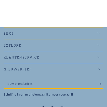
SHOP
EXPLORE
KLANTENSERVICE
NIEUWSBRIEF
Jouw
e-
Schrijf je in en mis helemaal niks meer voortaan!!
mailadres