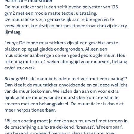
Materiaal – muursticker
De muursticker set is een zelfklevend polyester van 125
g/m2 met een mooie matte textiel uitstraling.
De muurstickers zijn gemakkelijk aan te brengen én te
verwijderen, kreukvrij en her-positioneerbaar dankzij de acryl
lijmlaag.
Let op
: De ronde muurstickers zijn alleen geschikt om te
plakken op egaal gladde ondergronden. Alleen een
muursticker aanbrengen op een goed gedroogde muur. Hou
rekening met circa 4 weken droogtijd voor muurverf, behang
en/of stucwerk.
Belangrijk!
Is de muur behandeld met verf met een coating*?
Dan kleeft de muursticker onvoldoende en zal deze wellicht
van de muur loskomen. We raden dan aan om voor extra
lijmkracht de muur waar de muursticker komt eerst in te
smeren met een behangplaksel. De muursticker is dan niet
meer herpositioneerbaar.
*Bij een coating moet je denken aan muurverf met termen in
de omschrijving als ‘extra dekkend, ‘krasvast’, ‘afneembaar’.
Een bekend voorbeeld hiervan is Flexa Easy Care. Jouw