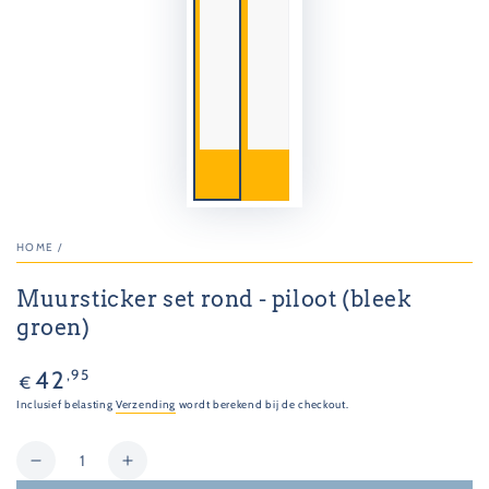
HOME
/
Muursticker set rond - piloot (bleek
groen)
Normale
,95
42
€
prijs
Inclusief belasting
Verzending
wordt berekend bij de checkout.
Hoeveelheid
Hoeveelheid
Verhoog