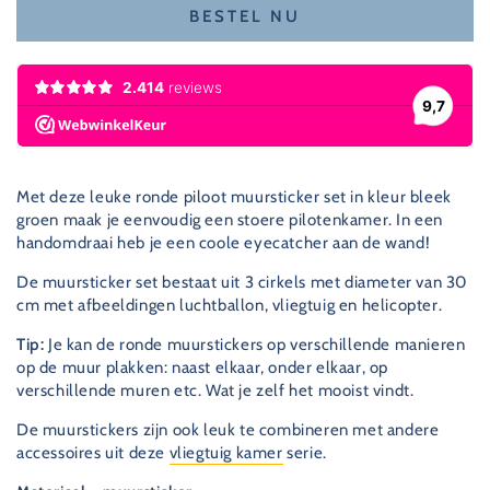
verlagen
de
BESTEL NU
voor
hoeveelheid
Muursticker
voor
set
Muursticker
rond
set
-
rond
piloot
-
(bleek
piloot
groen)
(bleek
Met deze leuke ronde piloot muursticker set in kleur bleek
groen)
groen maak je eenvoudig een stoere pilotenkamer. In een
handomdraai heb je een coole eyecatcher aan de wand!
De muursticker set bestaat uit 3 cirkels met diameter van 30
cm met afbeeldingen luchtballon, vliegtuig en helicopter.
Tip:
Je kan de ronde muurstickers op verschillende manieren
op de muur plakken: naast elkaar, onder elkaar, op
verschillende muren etc. Wat je zelf het mooist vindt.
De muurstickers zijn ook leuk te combineren met andere
accessoires uit deze
vliegtuig kamer
serie.